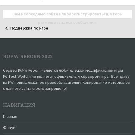
р
ы
т
Вам необходимо войти или зарегистрироваться, чтобы
о
размещать здесь сообщения.
Поддержка по игре
RUPW REBORN 2022
Сервер RuPw Reborn является любительской модификацией игры
Perfect World и не является официальным сервером игры. Все права
на PW принадлежат ее правообладателям. Копирование материалов
с данного сайта строго запрещено!
НАВИГАЦИЯ
Главная
Форум