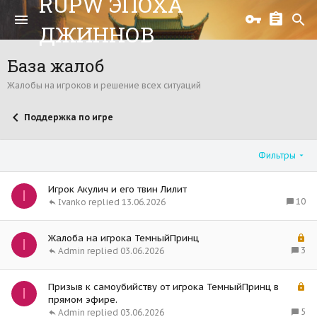
RUPW ЭПОХА
ДЖИННОВ
База жалоб
Жалобы на игроков и решение всех ситуаций
Поддержка по игре
Фильтры
Игрок Акулич и его твин Лилит
I
10
Ivanko
13.06.2026
З
Жалоба на игрока ТемныйПринц
I
а
3
Admin
03.06.2026
к
р
З
Призыв к самоубийству от игрока ТемныйПринц в
ы
I
а
прямом эфире.
т
к
5
Admin
03.06.2026
о