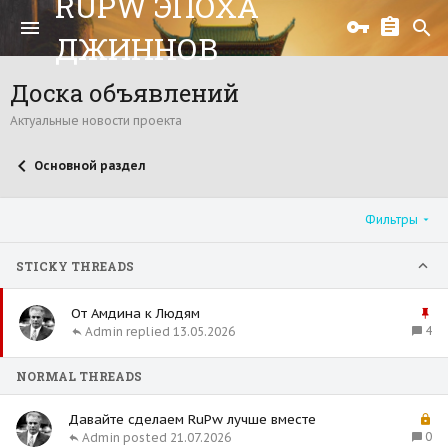
RUPW ЭПОХА
ДЖИННОВ
Доска объявлений
Актуальные новости проекта
Основной раздел
Фильтры
STICKY THREADS
З
От Амдина к Людям
а
4
Admin
13.05.2026
к
р
NORMAL THREADS
е
п
З
Давайте сделаем RuPw лучше вместе
л
а
0
Admin
21.07.2026
е