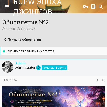
RUPW ЭПОХА
ДЖИННОВ
Обновление №2
А
Д
Admin
31.05.2026
в
а
т
т
Текущие обновления
о
а
р
н
т
а
Закрыто для дальнейших ответов.
е
ч
м
а
ы
л
Admin
а
Administrator
Команда форума
31.05.2026
#1