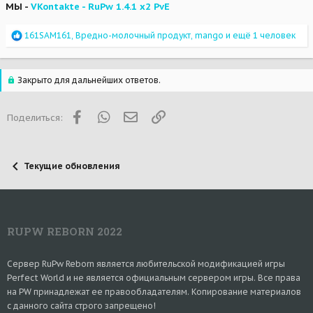
МЫ -
VKontakte - RuPw 1.4.1 x2 PvE
Р
161SAM161
,
Вредно-молочный продукт
,
mango
и ещё 1 человек
е
а
к
ц
Закрыто для дальнейших ответов.
и
и
:
Facebook
WhatsApp
Электронная почта
Ссылка
Поделиться:
Текущие обновления
RUPW REBORN 2022
Сервер RuPw Reborn является любительской модификацией игры
Perfect World и не является официальным сервером игры. Все права
на PW принадлежат ее правообладателям. Копирование материалов
с данного сайта строго запрещено!