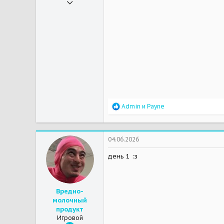
29.05.2026
8
6
3
Усталая деревня
Р
Admin
и
Payne
е
а
к
ц
04.06.2026
и
и
день 1 :з
:
Вредно-
молочный
продукт
Игровой