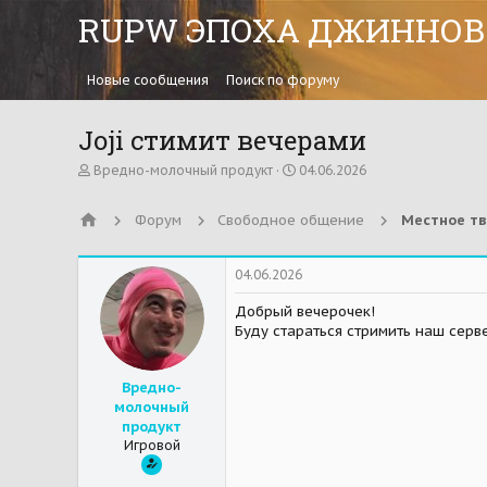
RUPW ЭПОХА ДЖИННОВ
Новые сообщения
Поиск по форуму
Joji стимит вечерами
А
Д
Вредно-молочный продукт
04.06.2026
в
а
т
т
Форум
Свободное общение
Местное тв
о
а
р
н
т
а
е
ч
04.06.2026
м
а
ы
л
Добрый вечерочек!
а
Буду стараться стримить наш серв
Вредно-
молочный
продукт
Игровой