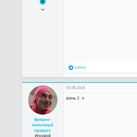
29.05.2026
8
6
3
Усталая деревня
Р
Admin
е
а
к
ц
05.06.2026
и
и
день 2 :з
:
Вредно-
молочный
продукт
Игровой